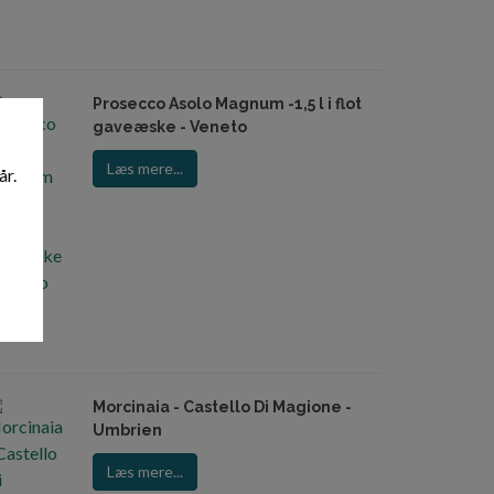
Prosecco Asolo Magnum -1,5 l i flot
gaveæske - Veneto
Læs mere...
år.
Morcinaia - Castello Di Magione -
Umbrien
Læs mere...