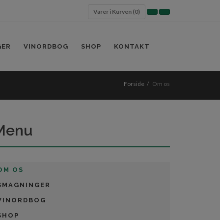
Varer i Kurven (
0
)
GER
VINORDBOG
SHOP
KONTAKT
Forside
Om os
Menu
OM OS
SMAGNINGER
VINORDBOG
SHOP