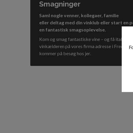
Smagninger
Saml nogle venner, kollegaer, familie
eller deltag med din vinklub eller start e
en fantastisk smagsoplevelse.
Kom og smag fantastiske vine – og få italiensk
vinkælderen på vores firma adresse i Frederiks
Fo
kommer på besøg hos jer.