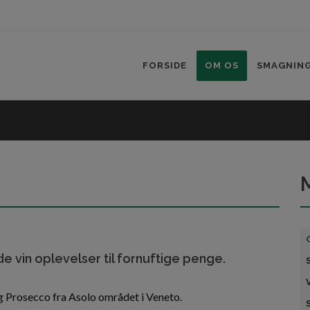
FORSIDE
OM OS
SMAGNIN
de vin oplevelser til fornuftige penge.
og Prosecco fra Asolo området i Veneto.