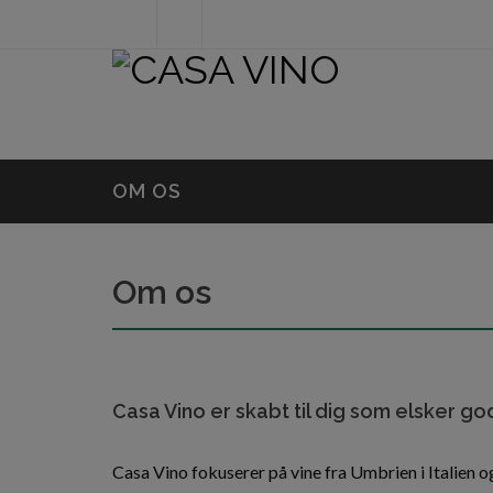
Instagram
info@casa-
+45
vino.dk
28
700
OM OS
728
Om os
Casa Vino er skabt til dig som elsker go
Casa Vino fokuserer på vine fra Umbrien i Italien 