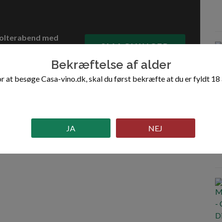
n polterabend med
SMAGNINGER
Bekræftelse af alder
e gourmet specialiteter i
sund eller lad Casa Vino
r at besøge Casa-vino.dk, skal du først bekræfte at du er fyldt 18 
JA
NEJ