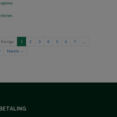
(nuværende)
Forrige
1
2
3
4
5
6
7
…
3
Næste →
BETALING